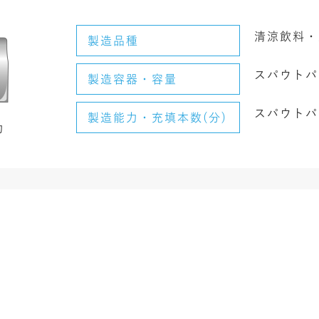
清涼飲料・
製造品種
スパウトパウ
製造容器・容量
スパウトパ
製造能力・充填本数(分)
力