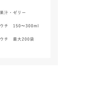
果汁・ゼリー
チ 150〜300ml
ウチ 最大200袋