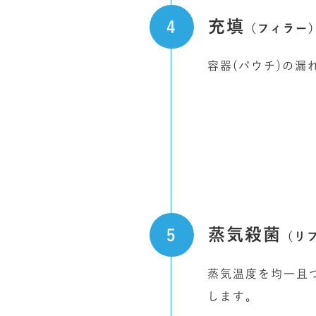
充填
（フィラー
容器(パウチ)の
蒸気殺菌
（リ
蒸気温度を均一且
します。